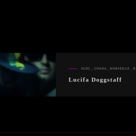
,
,
,
ELDC
GWADA
MARSEILLE
R
CAT
LINKS
Lucifa Doggstaff