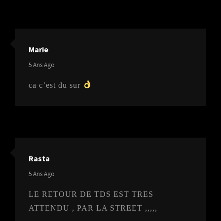
Marie
says:
5 Ans Ago
ca c’est du sur
Rasta
says:
5 Ans Ago
LE RETOUR DE TDS EST TRES
ATTENDU , PAR LA STREET ,,,,,